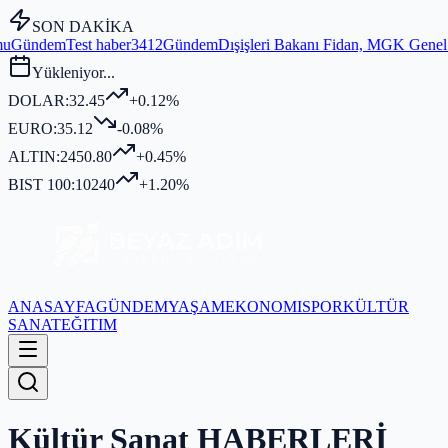
SON DAKİKA
ışişleri Bakanı Fidan, MGK Genel Sekreterliği'nde Kritik Bir Konuşm
Yükleniyor...
DOLAR:
32.45
+0.12%
EURO:
35.12
-0.08%
ALTIN:
2450.80
+0.45%
BIST 100:
10240
+1.20%
ANASAYFA
GÜNDEM
YAŞAM
EKONOMI
SPOR
KÜLTÜR
SANAT
EĞITIM
Kültür Sanat
HABERLERİ