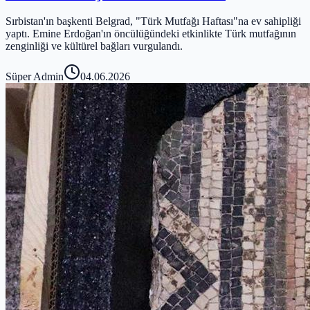
Sırbistan'ın başkenti Belgrad, "Türk Mutfağı Haftası"na ev sahipliği
yaptı. Emine Erdoğan'ın öncülüğündeki etkinlikte Türk mutfağının
zenginliği ve kültürel bağları vurgulandı.
Süper Admin
04.06.2026