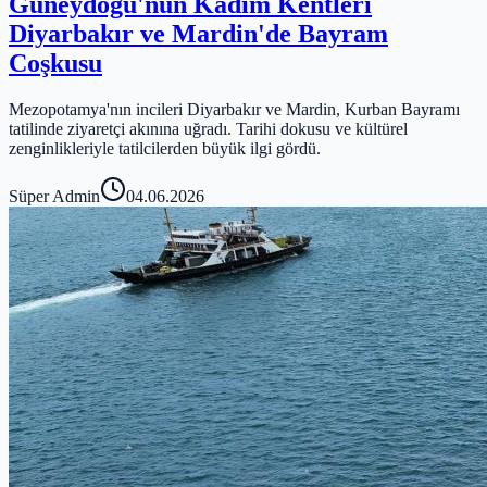
Güneydoğu'nun Kadim Kentleri
Diyarbakır ve Mardin'de Bayram
Coşkusu
Mezopotamya'nın incileri Diyarbakır ve Mardin, Kurban Bayramı
tatilinde ziyaretçi akınına uğradı. Tarihi dokusu ve kültürel
zenginlikleriyle tatilcilerden büyük ilgi gördü.
Süper Admin
04.06.2026