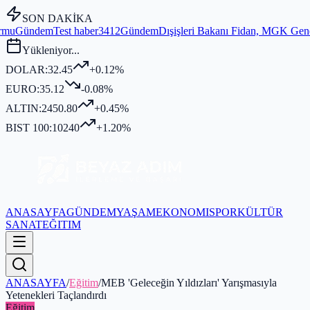
SON DAKİKA
aber3412
Gündem
Dışişleri Bakanı Fidan, MGK Genel Sekreterliği'nde 
Yükleniyor...
DOLAR:
32.45
+0.12%
EURO:
35.12
-0.08%
ALTIN:
2450.80
+0.45%
BIST 100:
10240
+1.20%
ANASAYFA
GÜNDEM
YAŞAM
EKONOMI
SPOR
KÜLTÜR
SANAT
EĞITIM
ANASAYFA
/
Eğitim
/
MEB 'Geleceğin Yıldızları' Yarışmasıyla
Yetenekleri Taçlandırdı
Eğitim