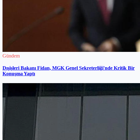
Gündem
Dışişleri Bakanı Fidan, MGK Genel Sekreterliği'nde Kritik Bir
Konuşma Yaptı