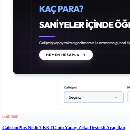
Gündem
GalerimPlus Nedir? KKTC'nin Yapay Zeka Destekli Araç İlan