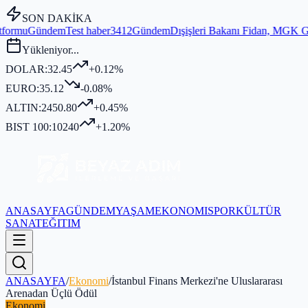
SON DAKİKA
t haber3412
Gündem
Dışişleri Bakanı Fidan, MGK Genel Sekreterliği'n
Yükleniyor...
DOLAR:
32.45
+0.12%
EURO:
35.12
-0.08%
ALTIN:
2450.80
+0.45%
BIST 100:
10240
+1.20%
ANASAYFA
GÜNDEM
YAŞAM
EKONOMI
SPOR
KÜLTÜR
SANAT
EĞITIM
ANASAYFA
/
Ekonomi
/
İstanbul Finans Merkezi'ne Uluslararası
Arenadan Üçlü Ödül
Ekonomi