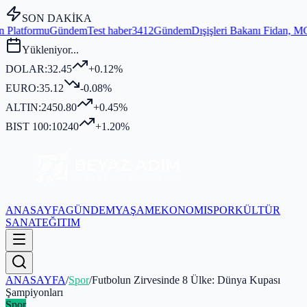
SON DAKİKA
m
Test haber3412
Gündem
Dışişleri Bakanı Fidan, MGK Genel Sekreterli
Yükleniyor...
DOLAR:
32.45
+0.12%
EURO:
35.12
-0.08%
ALTIN:
2450.80
+0.45%
BIST 100:
10240
+1.20%
ANASAYFA
GÜNDEM
YAŞAM
EKONOMI
SPOR
KÜLTÜR
SANAT
EĞITIM
ANASAYFA
/
Spor
/
Futbolun Zirvesinde 8 Ülke: Dünya Kupası
Şampiyonları
Spor