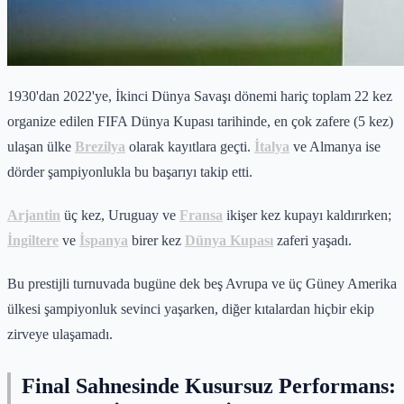
1930'dan 2022'ye, İkinci Dünya Savaşı dönemi hariç toplam 22 kez
organize edilen FIFA Dünya Kupası tarihinde, en çok zafere (5 kez)
ulaşan ülke
Brezilya
olarak kayıtlara geçti.
İtalya
ve Almanya ise
dörder şampiyonlukla bu başarıyı takip etti.
Arjantin
üç kez, Uruguay ve
Fransa
ikişer kez kupayı kaldırırken;
İngiltere
ve
İspanya
birer kez
Dünya Kupası
zaferi yaşadı.
Bu prestijli turnuvada bugüne dek beş Avrupa ve üç Güney Amerika
ülkesi şampiyonluk sevinci yaşarken, diğer kıtalardan hiçbir ekip
zirveye ulaşamadı.
Final Sahnesinde Kusursuz Performans: