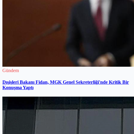
Gündem
Dışişleri Bakanı Fidan, MGK Genel Sekreterliği'nde Kritik Bir
Konuşma Yaptı