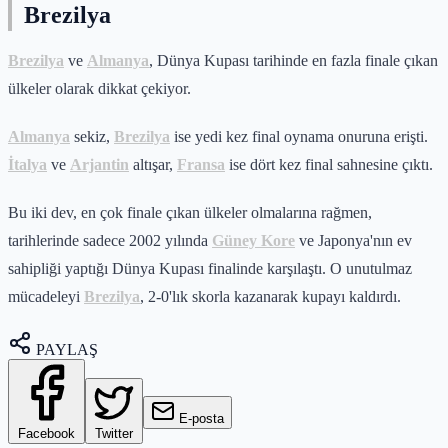
Brezilya
Brezilya
ve
Almanya
, Dünya Kupası tarihinde en fazla finale çıkan
ülkeler olarak dikkat çekiyor.
Almanya
sekiz,
Brezilya
ise yedi kez final oynama onuruna erişti.
İtalya
ve
Arjantin
altışar,
Fransa
ise dört kez final sahnesine çıktı.
Bu iki dev, en çok finale çıkan ülkeler olmalarına rağmen,
tarihlerinde sadece 2002 yılında
Güney Kore
ve Japonya'nın ev
sahipliği yaptığı Dünya Kupası finalinde karşılaştı. O unutulmaz
mücadeleyi
Brezilya
, 2-0'lık skorla kazanarak kupayı kaldırdı.
PAYLAŞ
E-posta
Facebook
Twitter