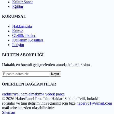
Kültür Sanat
Eğitim
KURUMSAL
Hakkımızda
Künye
Gizlilik İlkeleri
Kullanım Koşulları
İletişim
BÜLTEN ABONELİĞİ
Haftalık en önemli gelişmelerden anında haberdar olun.
Kayıt
ÖNERİLEN BAĞLANTILAR
endüstriyel nem alma
bmw yedek parça
© 2026 HaberPanel Pro. Tüm Hakları Saklıdır.
Telif, hukuki
sorunlar ve tüm iletişim ihtiyaçlarınız için bize
haberyc1@gmail.com
mail adresimizden ulaşabilirsiniz.
Sitemap