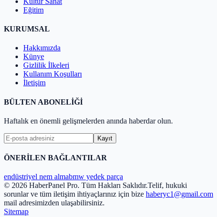
Kültür Sanat
Eğitim
KURUMSAL
Hakkımızda
Künye
Gizlilik İlkeleri
Kullanım Koşulları
İletişim
BÜLTEN ABONELİĞİ
Haftalık en önemli gelişmelerden anında haberdar olun.
Kayıt
ÖNERİLEN BAĞLANTILAR
endüstriyel nem alma
bmw yedek parça
© 2026 HaberPanel Pro. Tüm Hakları Saklıdır.
Telif, hukuki
sorunlar ve tüm iletişim ihtiyaçlarınız için bize
haberyc1@gmail.com
mail adresimizden ulaşabilirsiniz.
Sitemap