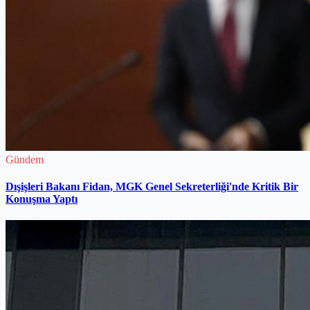
Gündem
Dışişleri Bakanı Fidan, MGK Genel Sekreterliği'nde Kritik Bir
Konuşma Yaptı