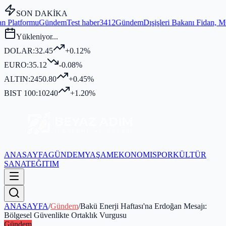
SON DAKİKA
em
Test haber3412
Gündem
Dışişleri Bakanı Fidan, MGK Genel Sekreter
Yükleniyor...
DOLAR:
32.45
+0.12%
EURO:
35.12
-0.08%
ALTIN:
2450.80
+0.45%
BIST 100:
10240
+1.20%
ANASAYFA
GÜNDEM
YAŞAM
EKONOMI
SPOR
KÜLTÜR
SANAT
EĞITIM
ANASAYFA
/
Gündem
/
Bakü Enerji Haftası'na Erdoğan Mesajı:
Bölgesel Güvenlikte Ortaklık Vurgusu
Gündem